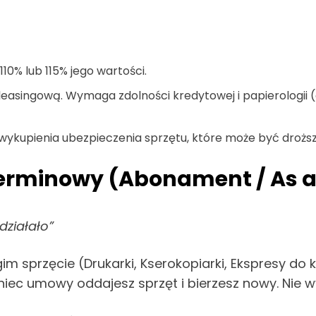
110% lub 115% jego wartości.
singową. Wymaga zdolności kredytowej i papierologii (cho
upienia ubezpieczenia sprzętu, które może być droższe
erminowy (Abonament / As a 
działało”
m sprzęcie (Drukarki, Kserokopiarki, Ekspresy do k
koniec umowy oddajesz sprzęt i bierzesz nowy. Nie 