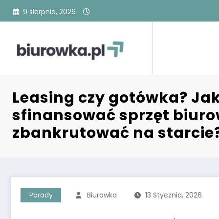
Przejdź
9 sierpnia, 2026
do
treści
Leasing czy gotówka? Ja
sfinansować sprzęt biurow
zbankrutować na starcie
Porady
Biurowka
13 Stycznia, 2026