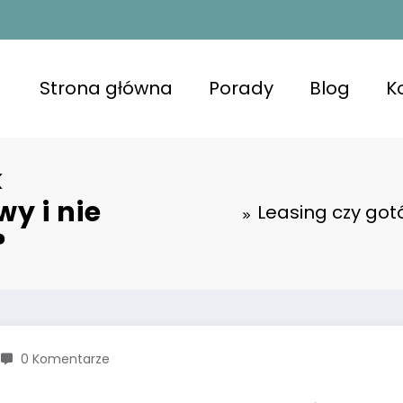
Strona główna
Porady
Blog
K
k
y i nie
Leasing czy got
?
0 Komentarze