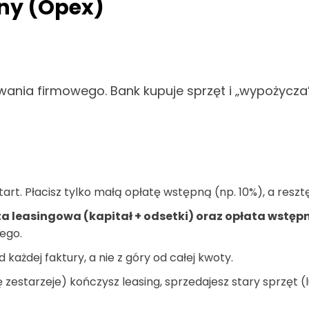
jny (Opex)
wania firmowego. Bank kupuje sprzęt i „wypożycza”
tart. Płacisz tylko małą opłatę wstępną (np. 10%), a resztę
ta leasingowa (kapitał + odsetki) oraz opłata wstę
ego.
każdej faktury, a nie z góry od całej kwoty.
ę zestarzeje) kończysz leasing, sprzedajesz stary sprzęt 