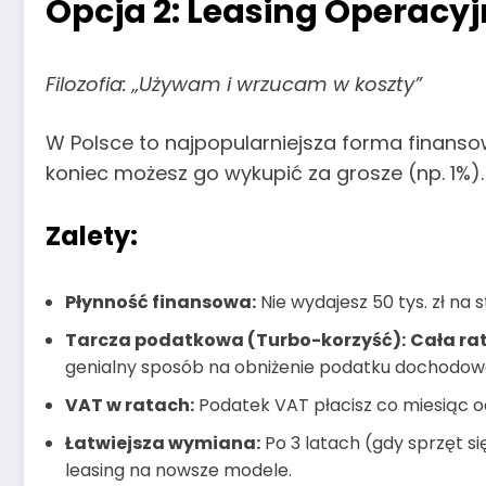
Opcja 2: Leasing Operacy
Filozofia: „Używam i wrzucam w koszty”
W Polsce to najpopularniejsza forma finanso
koniec możesz go wykupić za grosze (np. 1%).
Zalety:
Płynność finansowa:
Nie wydajesz 50 tys. zł na s
Tarcza podatkowa (Turbo-korzyść):
Cała ra
genialny sposób na obniżenie podatku dochodow
VAT w ratach:
Podatek VAT płacisz co miesiąc od 
Łatwiejsza wymiana:
Po 3 latach (gdy sprzęt si
leasing na nowsze modele.