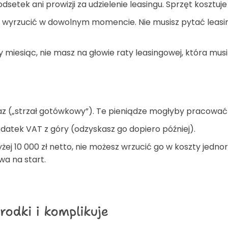
dsetek ani prowizji za udzielenie leasingu. Sprzęt kosztuje 
b wyrzucić w dowolnym momencie. Nie musisz pytać leasi
y miesiąc, nie masz na głowie raty leasingowej, która mus
z („strzał gotówkowy”). Te pieniądze mogłyby pracować 
datek VAT z góry (odzyskasz go dopiero później).
yżej 10 000 zł netto, nie możesz wrzucić go w koszty jed
wa na start.