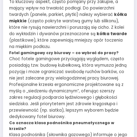
To kluczowy aspekt, często pomijany przy zakupie, a
mający wpływ na trwałość podłogi. Do powierzchni
twardych (panele, parkiet, płytki) należy wybierać
kółka
miękkie
(często pokryte warstwą gumy lub silikonu),
które nie rysują nawierzchni i poruszają się cicho. Z kolei
do wykładzin i dywanów przeznaczone są
kółka twarde
(plastikowe), które zapewniają mniejszy opór toczenia
na miękkim podłożu.
Fotel gamingowy czy biurowy – co wybrać do pracy?
Choć fotele gamingowe przyciągają wyglądem, często
posiadają tzw. budowę kubełkową, która wymusza jedną
pozycję i może ograniczać swobodę ruchów barków, co
nie jest zalecane przy wielogodzinnej pracy biurowej.
Profesjonalne krzesła ergonomiczne projektowane są z
myślą o „siedzeniu dynamicznym”, oferując szerszy
zakres regulacji podparcia lędźwiowego i głębokości
siedziska. Jeśli priorytetem jest zdrowie kręgosłupa i
przewiewność (np. siatka), lepszym wyborem będzie
dedykowany fotel biurowy.
Co oznacza klasa podnośnika pneumatycznego w
krześle?
Klasa podnośnika (siłownika gazowego) informuje o jego