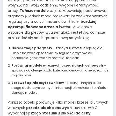
wpłynąć na Twoją codzienną wygodę i efektywność
pracy.
Tańsze modele
często zapewniają podstawową
ergonomię, jednak mogą brakować im zaawansowanych
regulacji czy trwałych materiałów. Z kolei
bardziej
egzemplifikowane krzesła
inwestują w lepsze
wsparcie dla pleców, wytrzymałość i estetykę, co może
przekładać się na długoterminową satysfakcję.
Określ swoje priorytety
– zdecyduj, które funkcje są dla
Ciebie najważniejsze, takie jak regulacja wysokości,
podparcie lędźwiowe czy materiał tapicerki.
Porównaj modele w różnych przedziałach cenowych
–
sprawdź, co oferuje każda kategoria cenowa i jakie są różnice
między nimi.
Sprawdź opinie użytkowników
– recenzje innych osób
mogą dostarczyć cennych informacji o trwałości i komfortu
danego modelu.
Poniższa tabela porównuje kilka modeli krzeseł biurowych
w różnych
przedziałach cenowych
, aby ułatwić Ci
wybór najlepszego
stosunku jakości do ceny
: