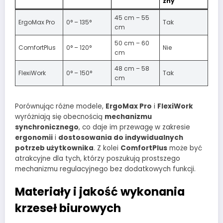
zny
45 cm – 55
ErgoMax Pro
0° – 135°
Tak
cm
50 cm – 60
ComfortPlus
0° – 120°
Nie
cm
48 cm – 58
FlexiWork
0° – 150°
Tak
cm
Porównując różne modele,
ErgoMax Pro
i
FlexiWork
wyróżniają się obecnością
mechanizmu
synchronicznego
, co daje im przewagę w zakresie
ergonomii
i
dostosowania do indywidualnych
potrzeb użytkownika
. Z kolei
ComfortPlus
może być
atrakcyjne dla tych, którzy poszukują prostszego
mechanizmu regulacyjnego bez dodatkowych funkcji.
Materiały i jakość wykonania
krzeseł biurowych