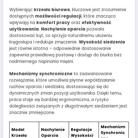
Wybierając
krzesło biurowe
, kluczowe jest zrozumienie
dostępnych
możliwości regulacji
, które znacząco
wpływają na
komfort pracy
oraz
efektywność
użytkowania
.
Nachylenie oparcia
pozwala
dostosować kąt, co sprzyja naturalnemu ułożeniu
kręgosłupa i redukuje zmęczenie.
Wysokość siedzenia
jest równie istotna – odpowiednie dostosowanie
zapewnia prawidłową postawę i dostęp do biurka bez
nadmiernego napinania mięśni.
Mechanizmy synchroniczne
to zaawansowane
rozwiązanie, które umożliwia płynne współdziałanie
ruchów oparcia i siedziska, dostosowując się do
dynamicznych zmian pozycji użytkownika. Dzięki temu,
praca staje się bardziej ergonomiczna, a ryzyko
dolegliwości związanych z długotrwałym siedzeniem jest
znacznie zmniejszone.
Mechanizm
Model
Nachylenie
Regulacja
Synchronic
Krzesła
Oparcia
Wysokości