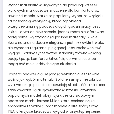
Wybór
materiałów
używanych do produkcji krzeseł
biurowych ma kluczowe znaczenie dla komfortu oraz
trwałości mebla. Siatka to popularny wybór ze względu
na doskonałą wentylację, która zapobiega
przegrzewaniu się podczas długich godzin pracy. Jest
lekka i łatwa do czyszczenia, jednak może nie oferować
takiej samej wytrzymałości jak inne materiały. Z kolei
skóra naturalna dodaje elegancji i jest niezwykle trwała,
ale wymaga regularnej pielęgnacji, aby zachować swój
wygląd. Tkaniny syntetyczne stanowią zrównoważoną
opcję, łącząc komfort z łatwością utrzymania, choć
mogą być mniej oddychające niż siatka.
Eksperci podkreślają, że jakość wykonania jest równie
ważna jak wybór materiału. Solidne
ramy
z metalu lub
wytrzymałego plastiku zapewniają stabilność, a staranne
szwy gwarantują długowieczność krzesła. Przykłady
popularnych modeli obejmują krzesła z siatkowym
oparciem marki Herman Miller, które cenione są za
ergonomię i trwałość, oraz modele obite skórą firmy
IKEA, oferujące luksusowy wygląd w przystępnej cenie.