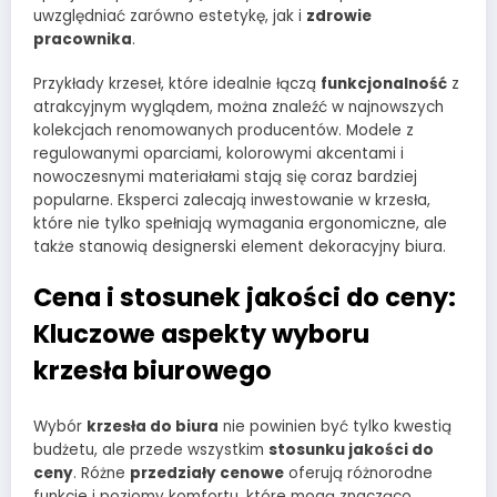
uwzględniać zarówno estetykę, jak i
zdrowie
pracownika
.
Przykłady krzeseł, które idealnie łączą
funkcjonalność
z
atrakcyjnym wyglądem, można znaleźć w najnowszych
kolekcjach renomowanych producentów. Modele z
regulowanymi oparciami, kolorowymi akcentami i
nowoczesnymi materiałami stają się coraz bardziej
popularne. Eksperci zalecają inwestowanie w krzesła,
które nie tylko spełniają wymagania ergonomiczne, ale
także stanowią designerski element dekoracyjny biura.
Cena i stosunek jakości do ceny:
Kluczowe aspekty wyboru
krzesła biurowego
Wybór
krzesła do biura
nie powinien być tylko kwestią
budżetu, ale przede wszystkim
stosunku jakości do
ceny
. Różne
przedziały cenowe
oferują różnorodne
funkcje i poziomy komfortu, które mogą znacząco